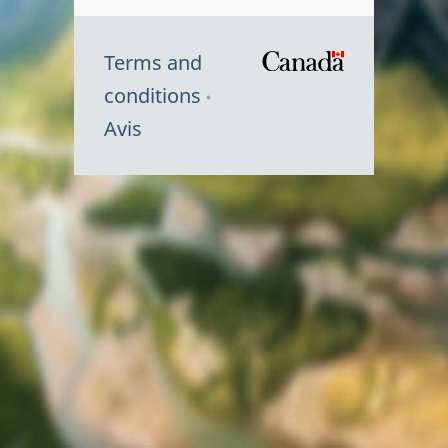
Terms and
/
conditions
Symbole
Avis
du
gouvernem
du
Canada