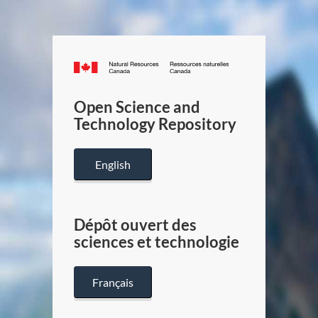
Canada.ca
/
Gouverneme
Open Science and
du
Technology Repository
Canada
English
Dépôt ouvert des
sciences et technologie
Français