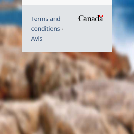
Terms and
/
conditions
Symbole
Avis
du
gouvernem
du
Canada