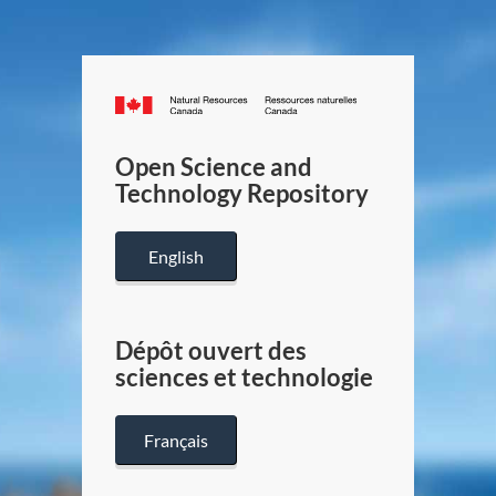
Canada.ca
/
Gouverneme
Open Science and
du
Technology Repository
Canada
English
Dépôt ouvert des
sciences et technologie
Français