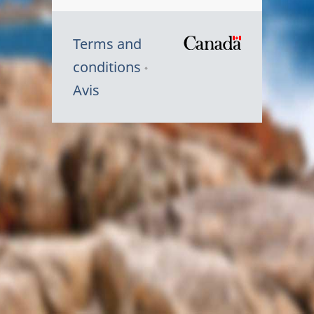
Terms and
/
conditions
Symbole
Avis
du
gouvernem
du
Canada