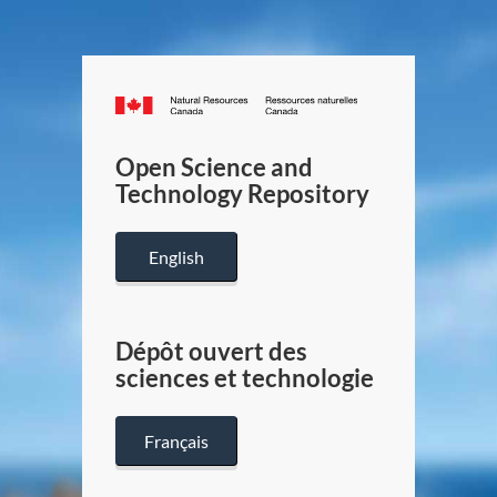
Canada.ca
/
Gouverneme
Open Science and
du
Technology Repository
Canada
English
Dépôt ouvert des
sciences et technologie
Français