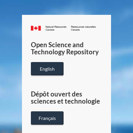
Canada.ca
/
Gouverneme
Open Science and
du
Technology Repository
Canada
English
Dépôt ouvert des
sciences et technologie
Français