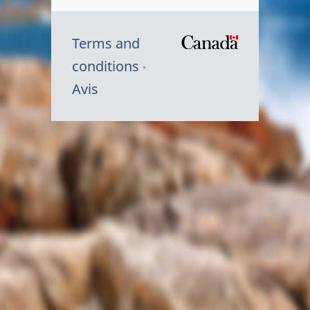
Terms and
/
conditions
Symbole
Avis
du
gouvernem
du
Canada