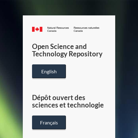
Canada.ca
/
Gouverneme
Open Science and
du
Technology Repository
Canada
English
Dépôt ouvert des
sciences et technologie
Français