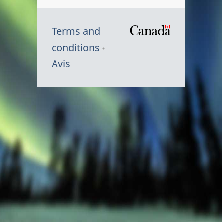
Terms and
/
conditions
Symbole
Avis
du
gouvernem
du
Canada