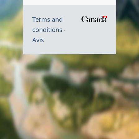
Terms and
/
conditions
Symbole
Avis
du
gouvernem
du
Canada