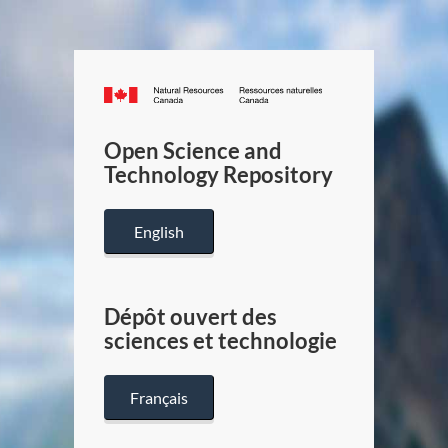
Canada.ca
/
Gouverneme
Open Science and
du
Technology Repository
Canada
English
Dépôt ouvert des
sciences et technologie
Français