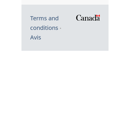
Terms and
/
conditions
Symbole
Avis
du
gouvernem
du
Canada