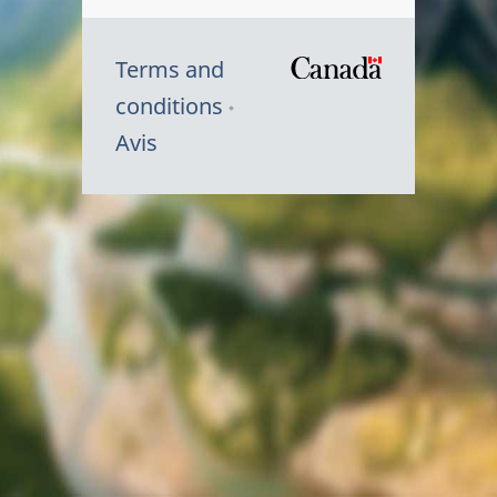
Terms and
/
conditions
Symbole
Avis
du
gouvernem
du
Canada