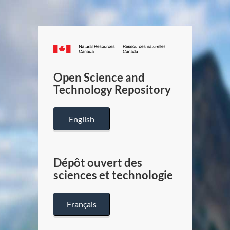
Canada.ca
/
Gouverneme
Open Science and
du
Technology Repository
Canada
English
Dépôt ouvert des
sciences et technologie
Français