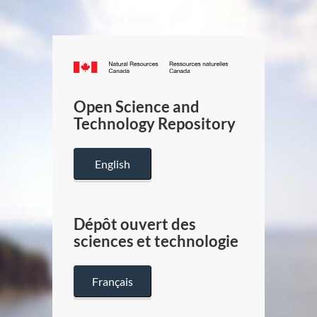
Canada.ca
/
Gouverneme
Open Science and
du
Technology Repository
Canada
English
Dépôt ouvert des
sciences et technologie
Français