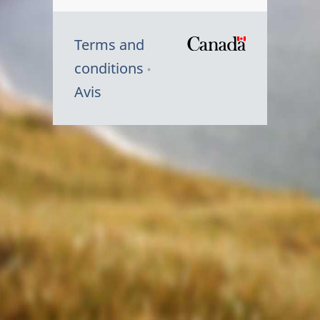
Terms and
/
conditions
Symbole
Avis
du
gouvernem
du
Canada