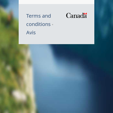
Terms and
/
conditions
Symbole
Avis
du
gouvernem
du
Canada