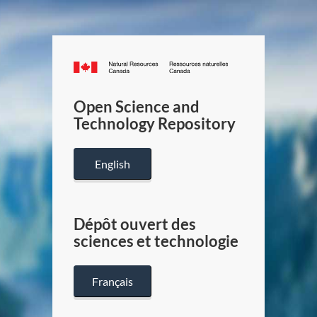
Canada.ca
/
Gouverneme
Open Science and
du
Technology Repository
Canada
English
Dépôt ouvert des
sciences et technologie
Français