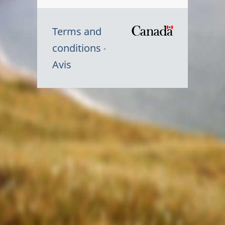
Terms and
/
conditions
Symbole
Avis
du
gouvernem
du
Canada