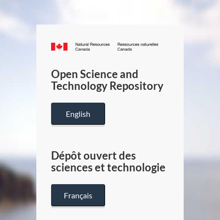
Canada.ca
/
Gouverneme
Open Science and
du
Technology Repository
Canada
English
Dépôt ouvert des
sciences et technologie
Français