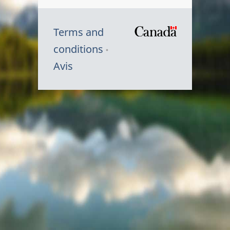
Terms and
/
conditions
Symbole
Avis
du
gouvernem
du
Canada