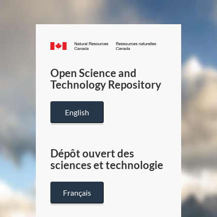
Canada.ca
/
Gouverneme
Open Science and
du
Technology Repository
Canada
English
Dépôt ouvert des
sciences et technologie
Français