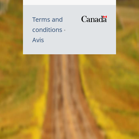
Terms and
/
conditions
Symbole
Avis
du
gouvernem
du
Canada