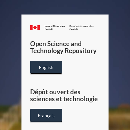
Canada.ca
/
Gouverneme
Open Science and
du
Technology Repository
Canada
English
Dépôt ouvert des
sciences et technologie
Français