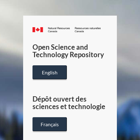
Canada.ca
/
Gouverneme
Open Science and
du
Technology Repository
Canada
English
Dépôt ouvert des
sciences et technologie
Français