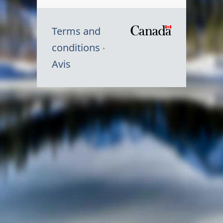
Terms and
/
conditions
Symbole
Avis
du
gouvernem
du
Canada