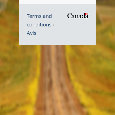
Terms and
/
conditions
Symbole
Avis
du
gouvernem
du
Canada