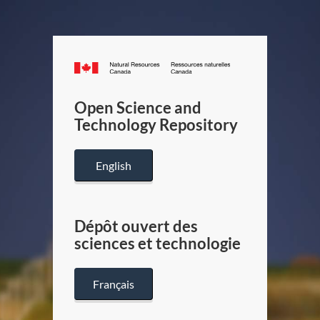
Canada.ca
/
Gouverneme
Open Science and
du
Technology Repository
Canada
English
Dépôt ouvert des
sciences et technologie
Français