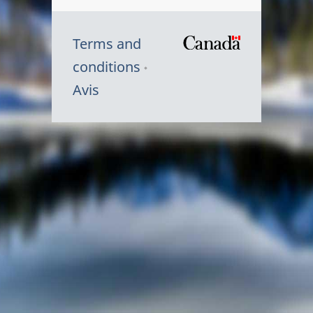
Terms and
/
conditions
Symbole
Avis
du
gouvernem
du
Canada