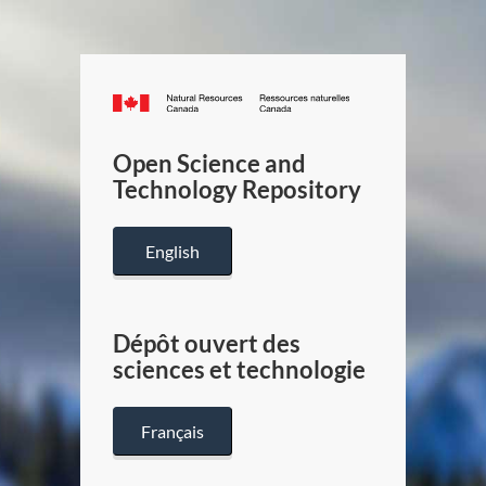
Canada.ca
/
Gouverneme
Open Science and
du
Technology Repository
Canada
English
Dépôt ouvert des
sciences et technologie
Français