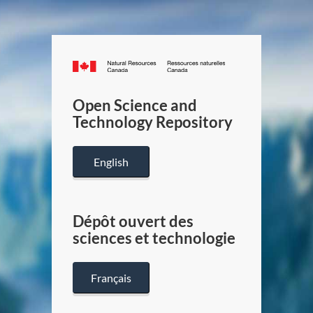
Canada.ca
/
Gouverneme
Open Science and
du
Technology Repository
Canada
English
Dépôt ouvert des
sciences et technologie
Français