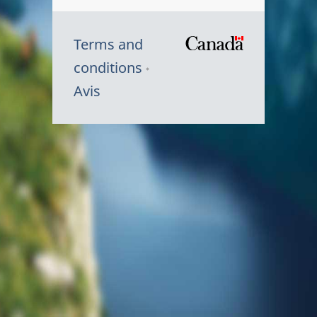
Terms and
/
conditions
Symbole
Avis
du
gouvernem
du
Canada