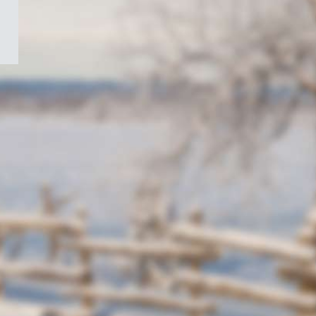
/
Symbole
du
gouvernement
du
Canada