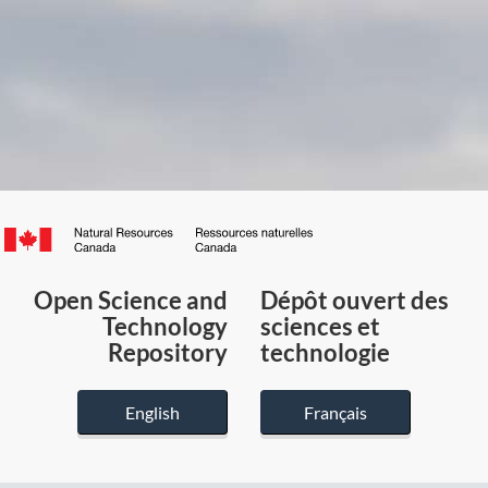
Canada.ca
/
Gouvernement
Open Science and
Dépôt ouvert des
du
Technology
sciences et
Canada
Repository
technologie
English
Français