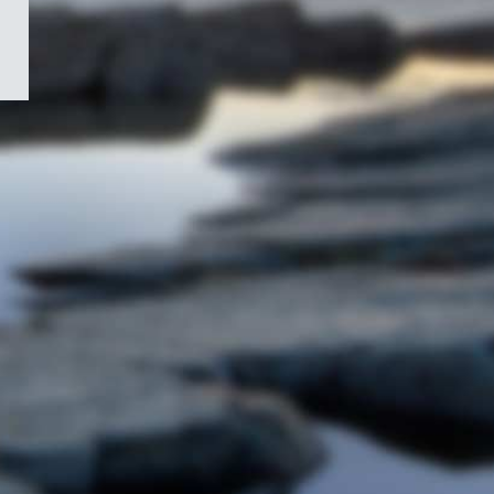
/
Symbole
du
gouvernement
du
Canada