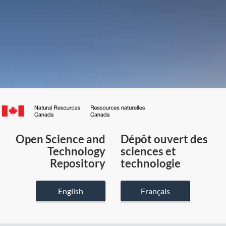
Canada.ca
/
Gouvernement
Open Science and
Dépôt ouvert des
du
Technology
sciences et
Canada
Repository
technologie
English
Français