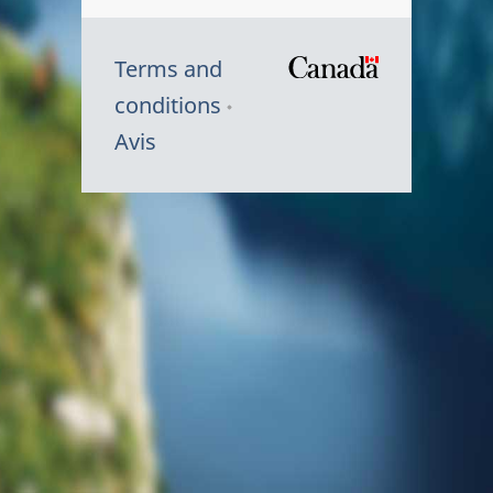
Terms and
/
conditions
Symbole
Avis
du
gouvernem
du
Canada