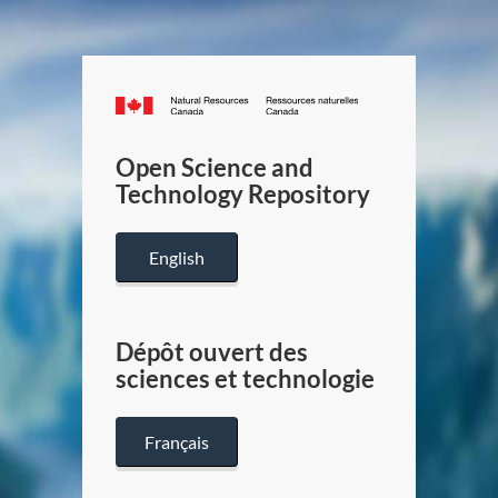
Canada.ca
/
Gouverneme
Open Science and
du
Technology Repository
Canada
English
Dépôt ouvert des
sciences et technologie
Français