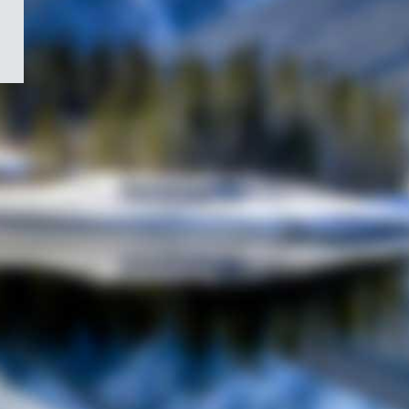
/
Symbole
du
gouvernement
du
Canada