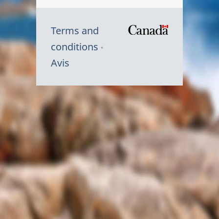
Terms and
/
conditions
Symbole
Avis
du
gouvernem
du
Canada