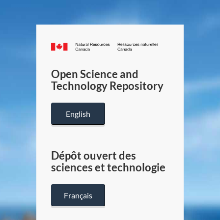
Canada.ca
/
Gouverneme
Open Science and
du
Technology Repository
Canada
English
Dépôt ouvert des
sciences et technologie
Français