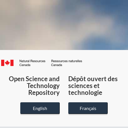
Canada.ca
/
Gouvernement
Open Science and
Dépôt ouvert des
du
Technology
sciences et
Canada
Repository
technologie
English
Français