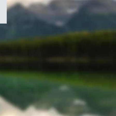
/
Symbole
du
gouvernement
du
Canada