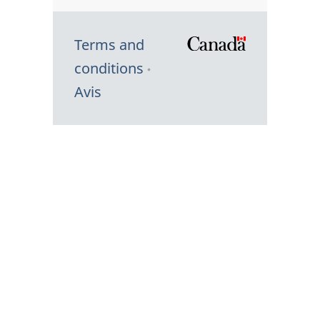
Terms and
/
conditions
Symbole
Avis
du
gouvernem
du
Canada