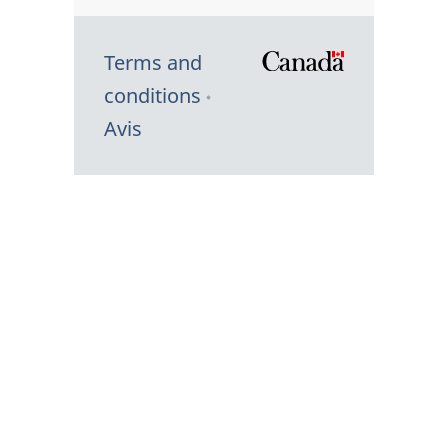
Terms and
/
conditions
Symbole
Avis
du
gouvernem
du
Canada