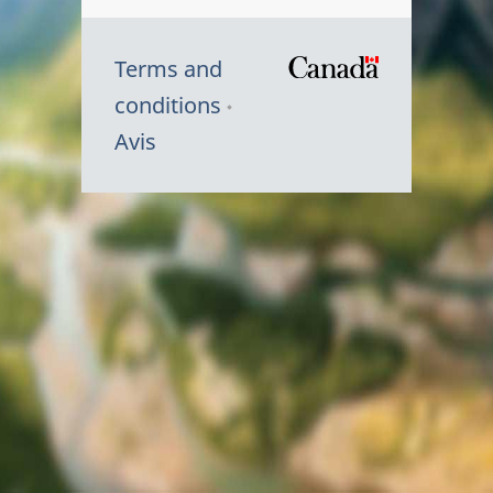
Terms and
/
conditions
Symbole
Avis
du
gouvernem
du
Canada