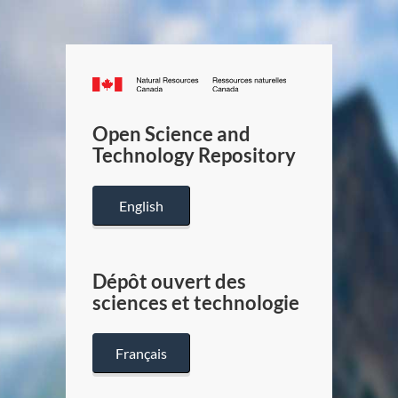
Canada.ca
/
Gouverneme
Open Science and
du
Technology Repository
Canada
English
Dépôt ouvert des
sciences et technologie
Français