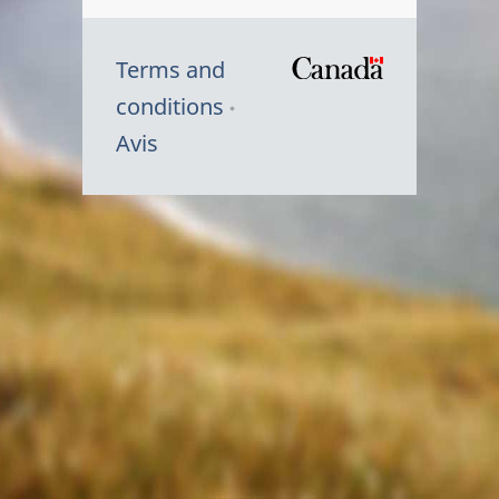
Terms and
/
conditions
Symbole
Avis
du
gouvernem
du
Canada