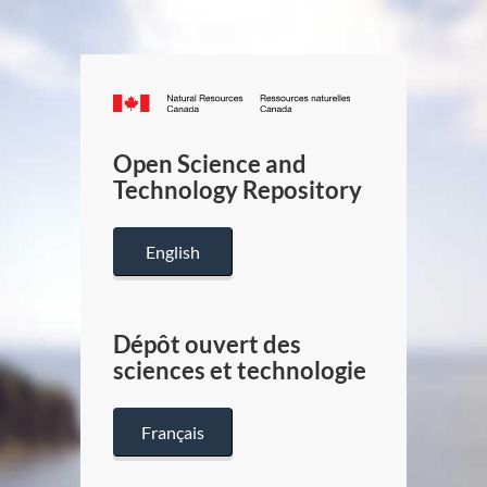
Canada.ca
/
Gouverneme
Open Science and
du
Technology Repository
Canada
English
Dépôt ouvert des
sciences et technologie
Français