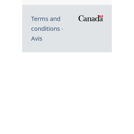
Terms and
/
conditions
Symbole
Avis
du
gouvernem
du
Canada