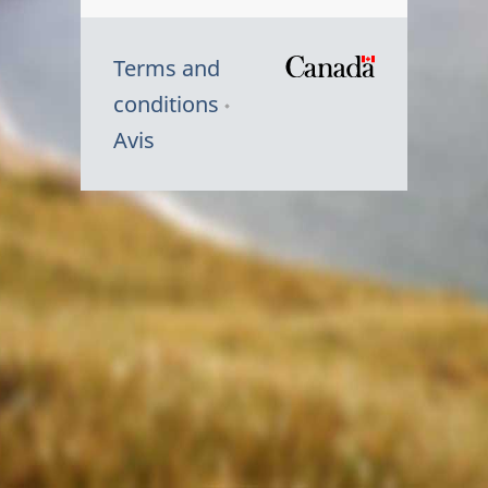
Terms and
/
conditions
Symbole
Avis
du
gouvernem
du
Canada