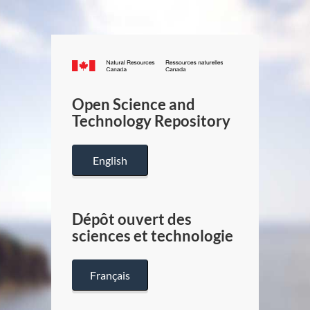
Canada.ca
/
Gouverneme
Open Science and
du
Technology Repository
Canada
English
Dépôt ouvert des
sciences et technologie
Français