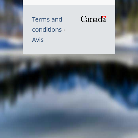
Terms and
/
conditions
Symbole
Avis
du
gouvernem
du
Canada