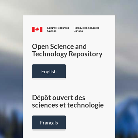
Canada.ca
/
Gouverneme
Open Science and
du
Technology Repository
Canada
English
Dépôt ouvert des
sciences et technologie
Français