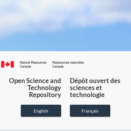
Canada.ca
/
Gouvernement
Open Science and
Dépôt ouvert des
du
Technology
sciences et
Canada
Repository
technologie
English
Français