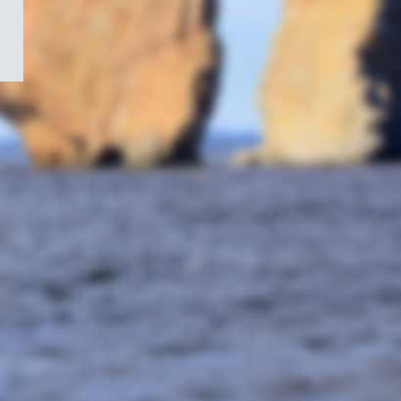
/
Symbole
du
gouvernement
du
Canada