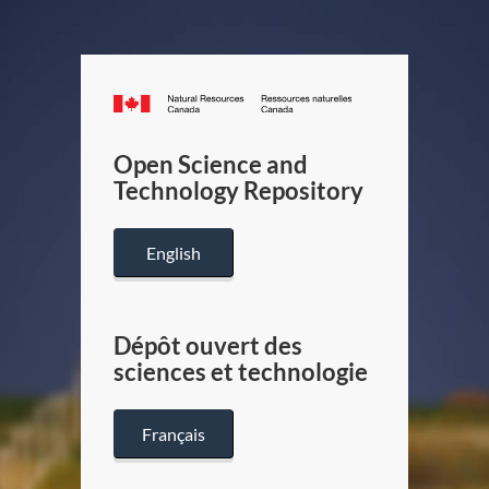
Canada.ca
/
Gouverneme
Open Science and
du
Technology Repository
Canada
English
Dépôt ouvert des
sciences et technologie
Français