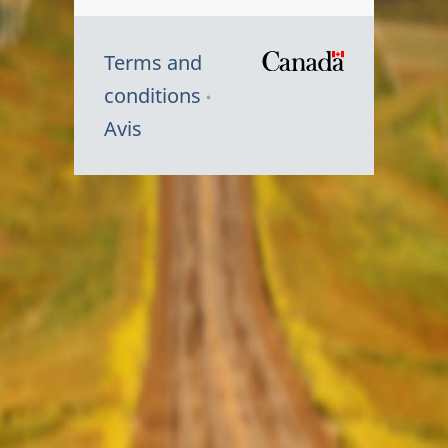
Terms and
/
conditions
Symbole
Avis
du
gouvernem
du
Canada