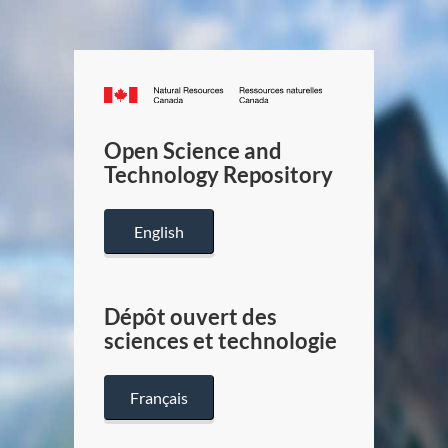
Canada.ca
/
Gouverneme
Open Science and
du
Technology Repository
Canada
English
Dépôt ouvert des
sciences et technologie
Français