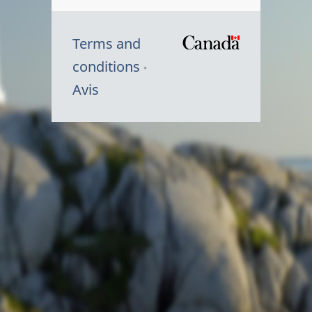
Terms and
/
conditions
Symbole
Avis
du
gouvernem
du
Canada