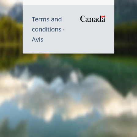
Terms and
/
conditions
Symbole
Avis
du
gouvernem
du
Canada