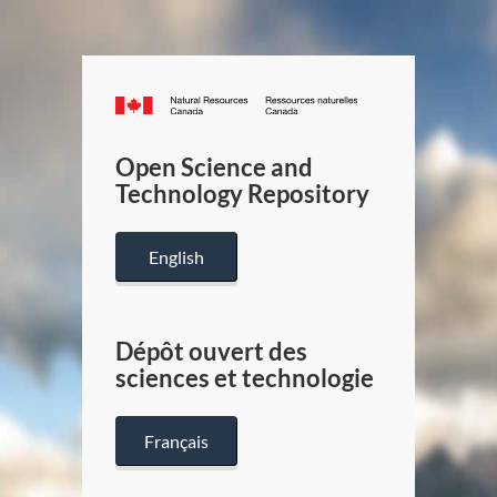
Canada.ca
/
Gouverneme
Open Science and
du
Technology Repository
Canada
English
Dépôt ouvert des
sciences et technologie
Français