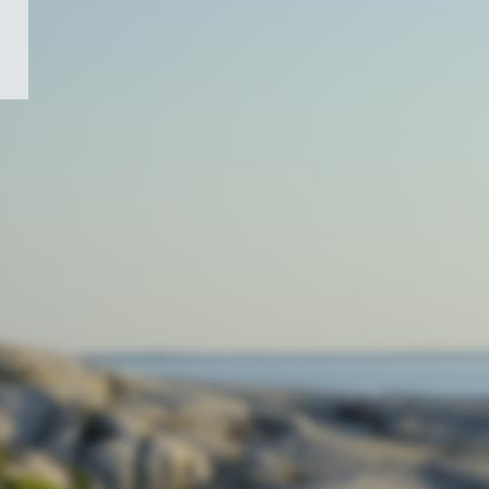
/
Symbole
du
gouvernement
du
Canada