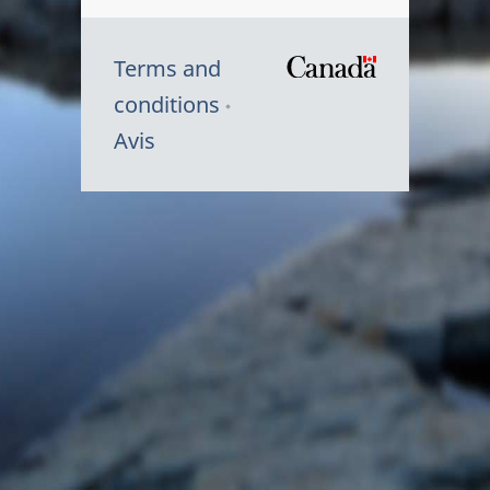
Terms and
/
conditions
Symbole
Avis
du
gouvernem
du
Canada