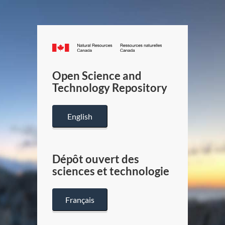
Canada.ca
/
Gouverneme
Open Science and
du
Technology Repository
Canada
English
Dépôt ouvert des
sciences et technologie
Français