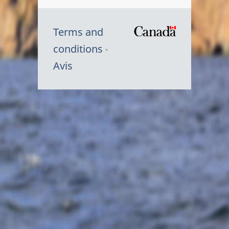
Terms and
/
conditions
Symbole
Avis
du
gouvernem
du
Canada