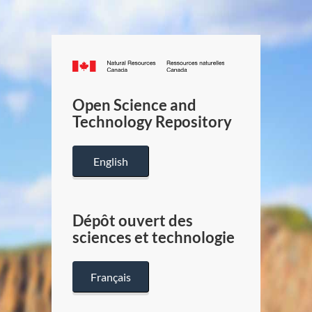
Canada.ca
/
Gouverneme
Open Science and
du
Technology Repository
Canada
English
Dépôt ouvert des
sciences et technologie
Français