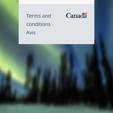
Terms and
/
conditions
Symbole
Avis
du
gouvernem
du
Canada