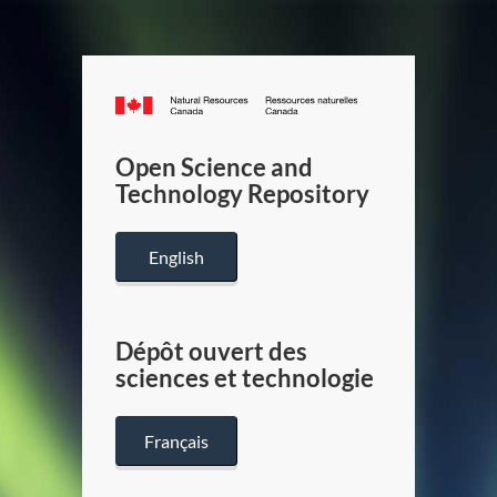
Canada.ca
/
Gouverneme
Open Science and
du
Technology Repository
Canada
English
Dépôt ouvert des
sciences et technologie
Français