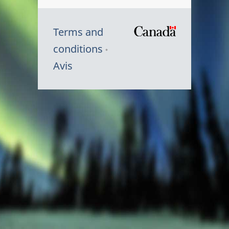
Terms and
/
conditions
Symbole
Avis
du
gouvernem
du
Canada