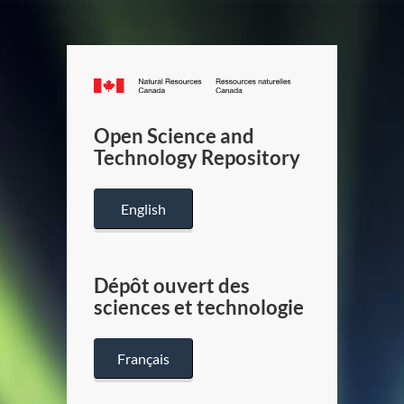
Canada.ca
/
Gouverneme
Open Science and
du
Technology Repository
Canada
English
Dépôt ouvert des
sciences et technologie
Français