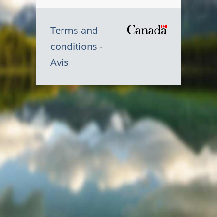
Terms and
/
conditions
Symbole
Avis
du
gouvernem
du
Canada