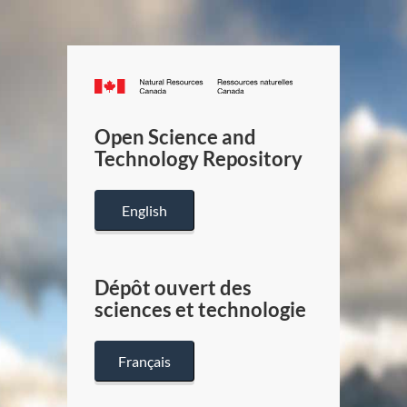
Canada.ca
/
Gouverneme
Open Science and
du
Technology Repository
Canada
English
Dépôt ouvert des
sciences et technologie
Français