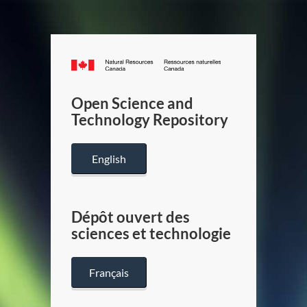
Canada.ca
/
Gouverneme
Open Science and
du
Technology Repository
Canada
English
Dépôt ouvert des
sciences et technologie
Français