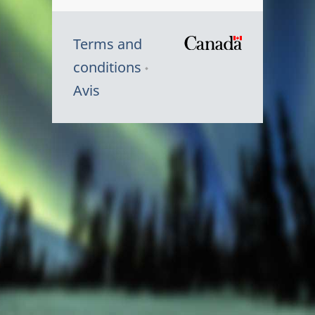
Terms and
/
conditions
Symbole
Avis
du
gouvernem
du
Canada