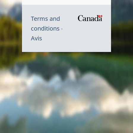
Terms and
/
conditions
Symbole
Avis
du
gouvernem
du
Canada