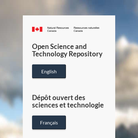
Canada.ca
/
Gouverneme
Open Science and
du
Technology Repository
Canada
English
Dépôt ouvert des
sciences et technologie
Français