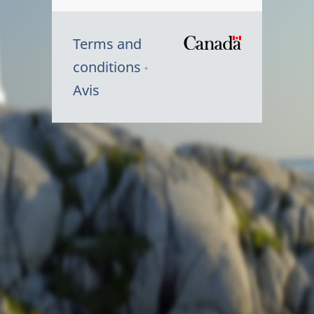
Terms and
/
conditions
Symbole
Avis
du
gouvernem
du
Canada