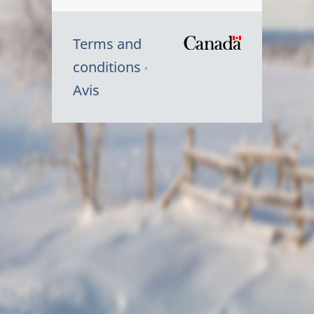
Terms and
/
conditions
Symbole
Avis
du
gouvernem
du
Canada