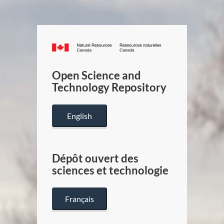
Canada.ca
/
Gouverneme
Open Science and
du
Technology Repository
Canada
English
Dépôt ouvert des
sciences et technologie
Français