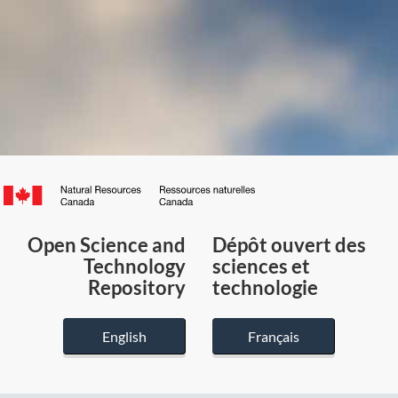
Canada.ca
/
Gouvernement
Open Science and
Dépôt ouvert des
du
Technology
sciences et
Canada
Repository
technologie
English
Français