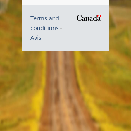
Terms and
/
conditions
Symbole
Avis
du
gouvernem
du
Canada