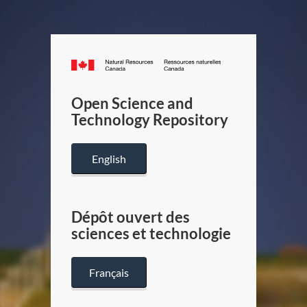
Canada.ca
/
Gouverneme
Open Science and
du
Technology Repository
Canada
English
Dépôt ouvert des
sciences et technologie
Français