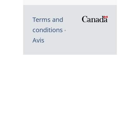
Terms and
/
conditions
Symbole
Avis
du
gouvernem
du
Canada