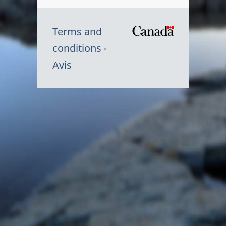
Terms and
/
conditions
Symbole
Avis
du
gouvernem
du
Canada