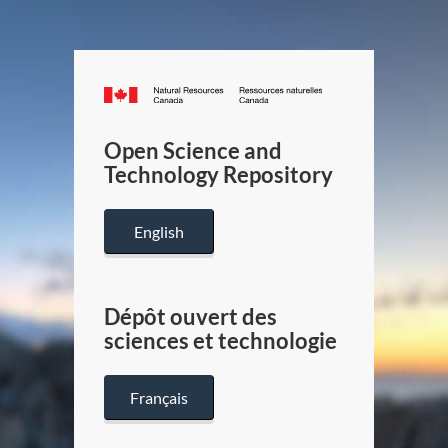
Canada.ca
/
Gouverneme
Open Science and
du
Technology Repository
Canada
English
Dépôt ouvert des
sciences et technologie
Français