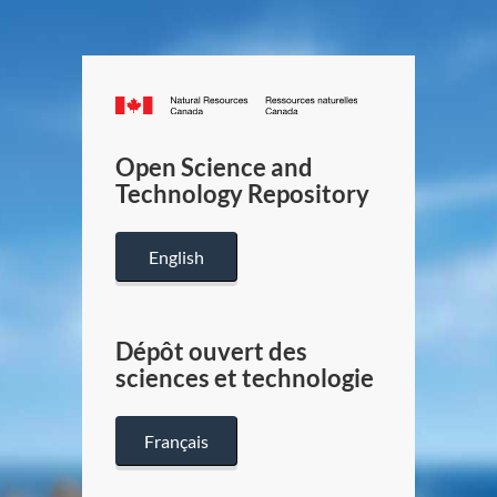
Canada.ca
/
Gouverneme
Open Science and
du
Technology Repository
Canada
English
Dépôt ouvert des
sciences et technologie
Français