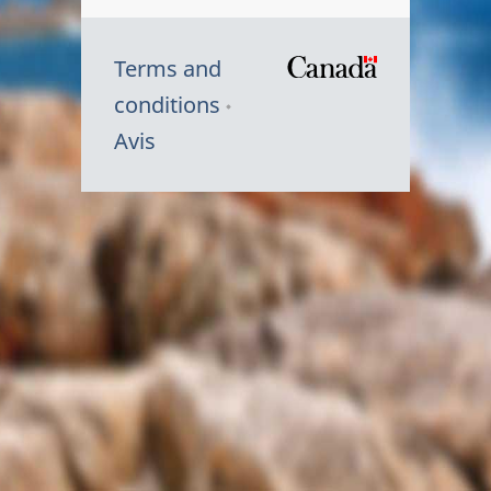
Terms and
/
conditions
Symbole
Avis
du
gouvernem
du
Canada